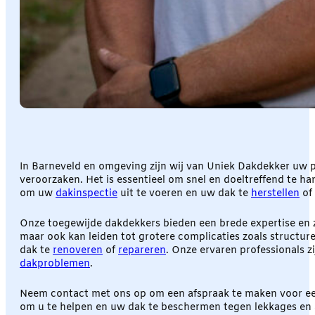
In Barneveld en omgeving zijn wij van Uniek Dakdekker uw p
veroorzaken. Het is essentieel om snel en doeltreffend te h
om uw
dakinspectie
uit te voeren en uw dak te
herstellen
of
Onze toegewijde dakdekkers bieden een brede expertise en 
maar ook kan leiden tot grotere complicaties zoals structur
dak te
renoveren
of
repareren
. Onze ervaren professionals z
dakproblemen
.
Neem contact met ons op om een afspraak te maken voor e
om u te helpen en uw dak te beschermen tegen lekkages e