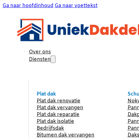
Ga naar hoofdinhoud
Ga naar voettekst
Over ons
Diensten
Plat dak
Schu
Plat dak renovatie
Nokv
Plat dak vervangen
Pann
Plat dak reparatie
Dakp
Plat dak isolatie
Pann
Bedrijfsdak
Pann
Bitumen dak vervangen
Daks