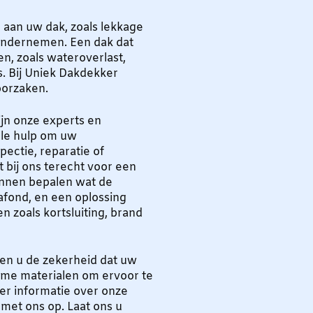
 aan uw dak, zoals lekkage
e ondernemen. Een dak dat
en, zoals wateroverlast,
s. Bij Uniek Dakdekker
oorzaken.
jn onze experts en
ele hulp om uw
ectie, reparatie of
t bij ons terecht voor een
unnen bepalen wat de
lafond, en een oplossing
n zoals kortsluiting, brand
ven u de zekerheid dat uw
ame materialen om ervoor te
r informatie over onze
 met ons op. Laat ons u