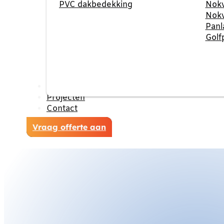
PVC dakbedekking
Nokv
Nokv
Panl
Golf
Reviews
Projecten
Contact
Vraag offerte aan