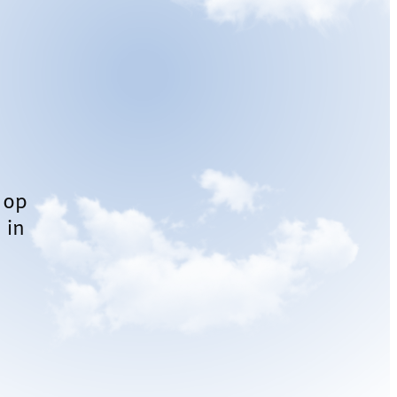
 op
 in
l