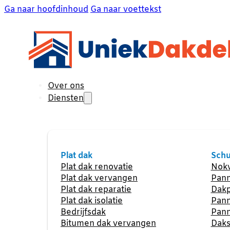
Ga naar hoofdinhoud
Ga naar voettekst
Over ons
Diensten
Plat dak
Schu
Plat dak renovatie
Nokv
Plat dak vervangen
Pann
Plat dak reparatie
Dakp
Plat dak isolatie
Pann
Bedrijfsdak
Pann
Bitumen dak vervangen
Daks