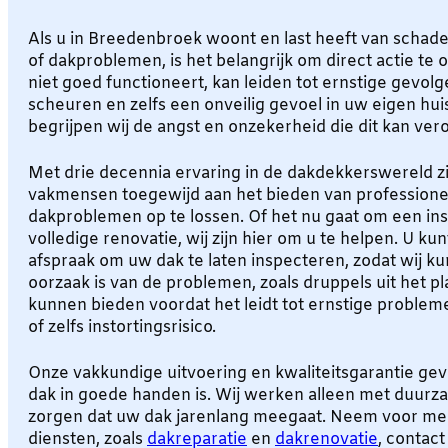
Als u in Breedenbroek woont en last heeft van schade
of dakproblemen, is het belangrijk om direct actie t
niet goed functioneert, kan leiden tot ernstige gevolg
scheuren en zelfs een onveilig gevoel in uw eigen hui
begrijpen wij de angst en onzekerheid die dit kan ver
Met drie decennia ervaring in de dakdekkerswereld zi
vakmensen toegewijd aan het bieden van profession
dakproblemen op te lossen. Of het nu gaat om een insp
volledige renovatie, wij zijn hier om u te helpen. U kun
afspraak om uw dak te laten inspecteren, zodat wij k
oorzaak is van de problemen, zoals druppels uit het p
kunnen bieden voordat het leidt tot ernstige probleme
of zelfs instortingsrisico.
Onze vakkundige uitvoering en kwaliteitsgarantie ge
dak in goede handen is. Wij werken alleen met duurz
zorgen dat uw dak jarenlang meegaat. Neem voor mee
diensten, zoals
dakreparatie
en
dakrenovatie
, contact