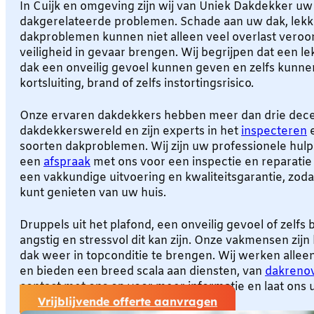
In Cuijk en omgeving zijn wij van Uniek Dakdekker uw 
dakgerelateerde problemen. Schade aan uw dak, lekk
dakproblemen kunnen niet alleen veel overlast vero
veiligheid in gevaar brengen. Wij begrijpen dat een l
dak een onveilig gevoel kunnen geven en zelfs kunnen
kortsluiting, brand of zelfs instortingsrisico.
Onze ervaren dakdekkers hebben meer dan drie decen
dakdekkerswereld en zijn experts in het
inspecteren
e
soorten dakproblemen. Wij zijn uw professionele hulp
een
afspraak
met ons voor een inspectie en reparatie
een vakkundige uitvoering en kwaliteitsgarantie, zod
kunt genieten van uw huis.
Druppels uit het plafond, een onveilig gevoel of zelf
angstig en stressvol dit kan zijn. Onze vakmensen zijn
dak weer in topconditie te brengen. Wij werken alle
en bieden een breed scala aan diensten, van
dakrenov
contact met ons op voor meer informatie en laat ons
Vrijblijvende offerte aanvragen