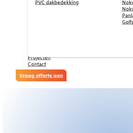
PVC dakbedekking
Nokv
Nokv
Panl
Golf
Reviews
Projecten
Contact
Vraag offerte aan