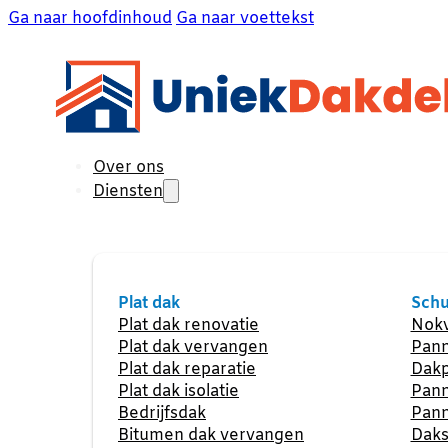
Ga naar hoofdinhoud
Ga naar voettekst
Over ons
Diensten
Plat dak
Schu
Plat dak renovatie
Nokv
Plat dak vervangen
Pann
Plat dak reparatie
Dakp
Plat dak isolatie
Pann
Bedrijfsdak
Pann
Bitumen dak vervangen
Daks