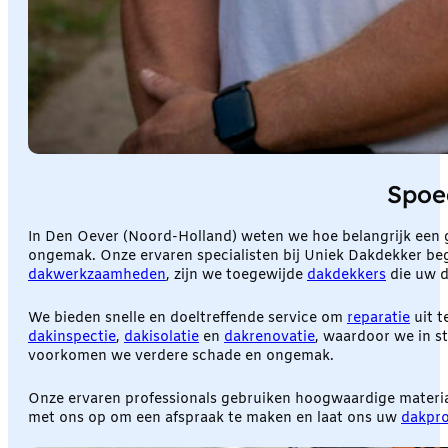
Spoe
In Den Oever (Noord-Holland) weten we hoe belangrijk een
ongemak. Onze ervaren specialisten bij Uniek Dakdekker beg
dakwerkzaamheden
, zijn we toegewijde
dakdekkers
die uw d
We bieden snelle en doeltreffende service om
reparatie
uit t
dakinspectie
,
dakisolatie
en
dakrenovatie
, waardoor we in st
voorkomen we verdere schade en ongemak.
Onze ervaren professionals gebruiken hoogwaardige materi
met ons op om een afspraak te maken en laat ons uw
dakpr