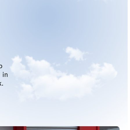
p
 in
k.