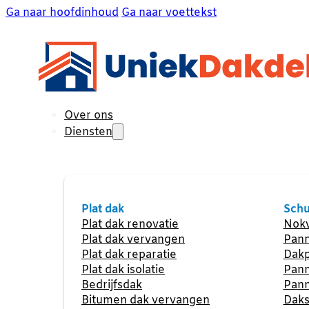
Ga naar hoofdinhoud
Ga naar voettekst
Over ons
Diensten
Plat dak
Schu
Plat dak renovatie
Nokv
Plat dak vervangen
Pann
Plat dak reparatie
Dakp
Plat dak isolatie
Pann
Bedrijfsdak
Pann
Bitumen dak vervangen
Daks