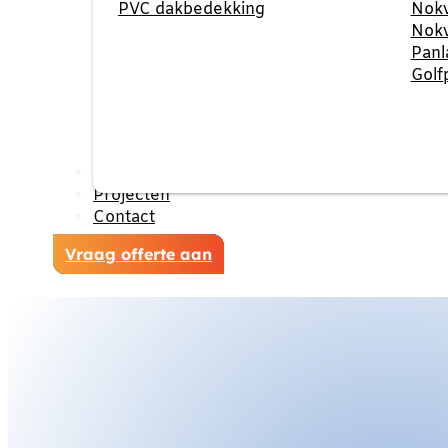
PVC dakbedekking
Nokv
Nokv
Panl
Golf
Reviews
Projecten
Contact
Vraag offerte aan