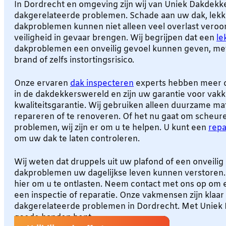
In Dordrecht en omgeving zijn wij van Uniek Dakdekk
dakgerelateerde problemen. Schade aan uw dak, lekk
dakproblemen kunnen niet alleen veel overlast vero
veiligheid in gevaar brengen. Wij begrijpen dat een
le
dakproblemen een onveilig gevoel kunnen geven, met ri
brand of zelfs instortingsrisico.
Onze ervaren
dak inspecteren
experts hebben meer d
in de dakdekkerswereld en zijn uw garantie voor vakk
kwaliteitsgarantie. Wij gebruiken alleen duurzame ma
repareren of te renoveren. Of het nu gaat om scheure
problemen, wij zijn er om u te helpen. U kunt een
repa
om uw dak te laten controleren.
Wij weten dat druppels uit uw plafond of een onveili
dakproblemen uw dagelijkse leven kunnen verstoren. 
hier om u te ontlasten. Neem contact met ons op om 
een inspectie of reparatie. Onze vakmensen zijn klaar
dakgerelateerde problemen in Dordrecht. Met Uniek 
goede handen bent.