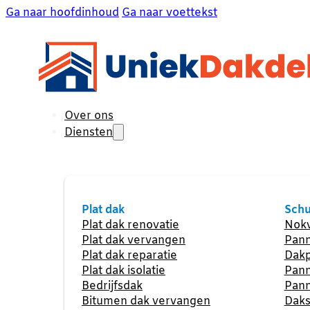
Ga naar hoofdinhoud
Ga naar voettekst
Over ons
Diensten
Plat dak
Schu
Plat dak renovatie
Nokv
Plat dak vervangen
Pann
Plat dak reparatie
Dakp
Plat dak isolatie
Pann
Bedrijfsdak
Pann
Bitumen dak vervangen
Daks