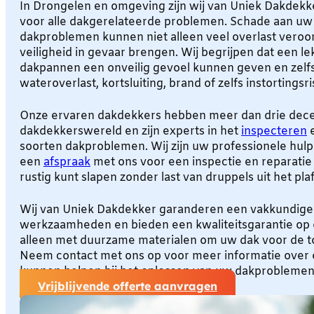
In Drongelen en omgeving zijn wij van Uniek Dakdek
voor alle dakgerelateerde problemen. Schade aan uw 
dakproblemen kunnen niet alleen veel overlast vero
veiligheid in gevaar brengen. Wij begrijpen dat een l
dakpannen een onveilig gevoel kunnen geven en zelfs
wateroverlast, kortsluiting, brand of zelfs instortingsri
Onze ervaren dakdekkers hebben meer dan drie decen
dakdekkerswereld en zijn experts in het
inspecteren
e
soorten dakproblemen. Wij zijn uw professionele hulp
een
afspraak
met ons voor een inspectie en reparatie
rustig kunt slapen zonder last van druppels uit het pla
Wij van Uniek Dakdekker garanderen een vakkundige u
werkzaamheden en bieden een kwaliteitsgarantie op 
alleen met duurzame materialen om uw dak voor de 
Neem contact met ons op voor meer informatie over o
kunnen helpen bij het oplossen van uw dakproblemen
Vrijblijvende offerte aanvragen