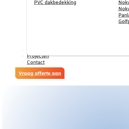
PVC dakbedekking
Nokv
Nokv
Panl
Golf
Reviews
Projecten
Contact
Vraag offerte aan