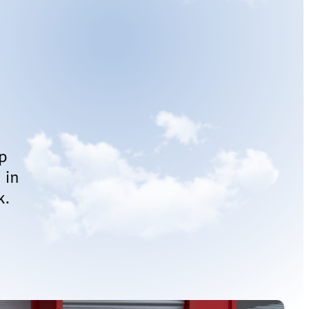
p
 in
k.