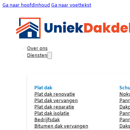
Ga naar hoofdinhoud
Ga naar voettekst
Over ons
Diensten
Plat dak
Schu
Plat dak renovatie
Nokv
Plat dak vervangen
Pann
Plat dak reparatie
Dakp
Plat dak isolatie
Pann
Bedrijfsdak
Pann
Bitumen dak vervangen
Daks