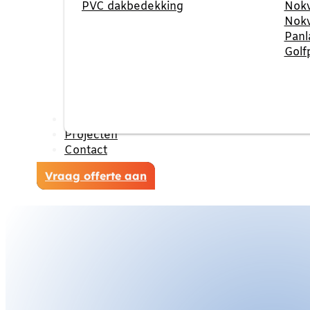
PVC dakbedekking
Nokv
Nokv
Panl
Golf
Reviews
Projecten
Contact
Vraag offerte aan