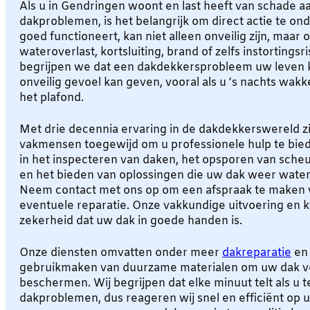
Als u in Gendringen woont en last heeft van schade aa
dakproblemen, is het belangrijk om direct actie te on
goed functioneert, kan niet alleen onveilig zijn, maar 
wateroverlast, kortsluiting, brand of zelfs instortingsr
begrijpen we dat een dakdekkersprobleem uw leven 
onveilig gevoel kan geven, vooral als u ‘s nachts wakke
het plafond.
Met drie decennia ervaring in de dakdekkerswereld zi
vakmensen toegewijd om u professionele hulp te biede
in het inspecteren van daken, het opsporen van sch
en het bieden van oplossingen die uw dak weer water
Neem contact met ons op om een afspraak te maken v
eventuele reparatie. Onze vakkundige uitvoering en k
zekerheid dat uw dak in goede handen is.
Onze diensten omvatten onder meer
dakreparatie
e
gebruikmaken van duurzame materialen om uw dak v
beschermen. Wij begrijpen dat elke minuut telt als u
dakproblemen, dus reageren wij snel en efficiënt op 