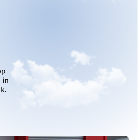
op
 in
k.