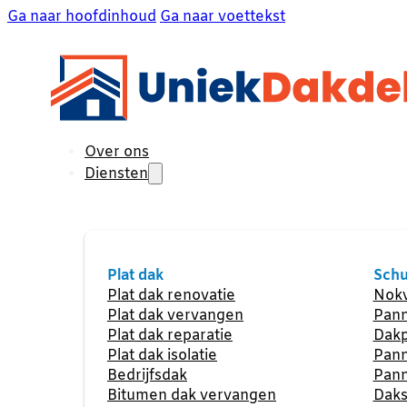
Ga naar hoofdinhoud
Ga naar voettekst
Over ons
Diensten
Plat dak
Schu
Plat dak renovatie
Nokv
Plat dak vervangen
Pann
Plat dak reparatie
Dakp
Plat dak isolatie
Pann
Bedrijfsdak
Pann
Bitumen dak vervangen
Daks