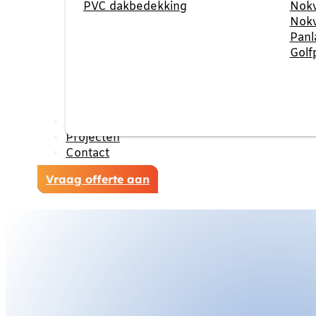
PVC dakbedekking
Nokv
Nokv
Panl
Golf
Reviews
Projecten
Contact
Vraag offerte aan