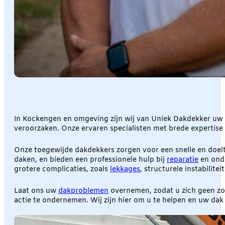
In Kockengen en omgeving zijn wij van Uniek Dakdekker uw 
veroorzaken. Onze ervaren specialisten met brede expertise e
Onze toegewijde dakdekkers zorgen voor een snelle en doelt
daken, en bieden een professionele hulp bij
reparatie
en onde
grotere complicaties, zoals
lekkages
, structurele instabilite
Laat ons uw
dakproblemen
overnemen, zodat u zich geen z
actie te ondernemen. Wij zijn hier om u te helpen en uw da