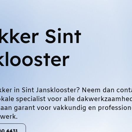
ker Sint
looster
ker in Sint Jansklooster? Neem dan cont
okale specialist voor alle dakwerkzaamhe
taan garant voor vakkundig en profession
werk.
060 4431