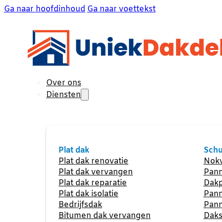
Ga naar hoofdinhoud
Ga naar voettekst
Over ons
Diensten
Plat dak
Schu
Plat dak renovatie
Nokv
Plat dak vervangen
Pann
Plat dak reparatie
Dakp
Plat dak isolatie
Pann
Bedrijfsdak
Pann
Bitumen dak vervangen
Daks