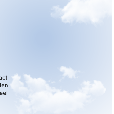
act
den
eel