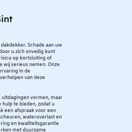
int
als dakdekker. Schade aan uw
or u zich onveilig kunt
isico op kortsluiting of
die wij serieus nemen. Onze
rvaring in de
 verhelpen van deze
he uitdagingen vormen, maar
 hulp te bieden, zodat u
ak een afspraak voor een
 scheuren, wateroverlast en
ing en kwaliteitsgarantie
 werken met duurzame