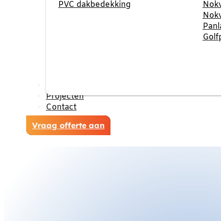
PVC dakbedekking
Nokv
Nokv
Panl
Golf
Reviews
Projecten
Contact
Vraag offerte aan