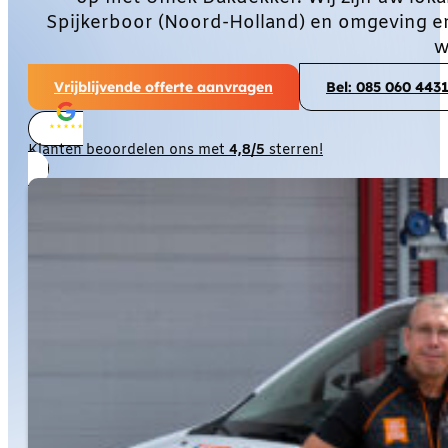
Spijkerboor (Noord-Holland) en omgeving en
w
Vrijblijvende offerte aanvragen
Bel: 085 060 443
Klanten beoordelen ons met
4,8/5
sterren!