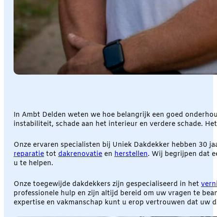
In Ambt Delden weten we hoe belangrijk een goed onderhou
instabiliteit, schade aan het interieur en verdere schade. H
Onze ervaren specialisten bij Uniek Dakdekker hebben 30 jaa
reparatie
tot
dakrenovatie
en
herstellen
. Wij begrijpen dat 
u te helpen.
Onze toegewijde dakdekkers zijn gespecialiseerd in het
vern
professionele hulp en zijn altijd bereid om uw vragen te 
expertise en vakmanschap kunt u erop vertrouwen dat uw dak