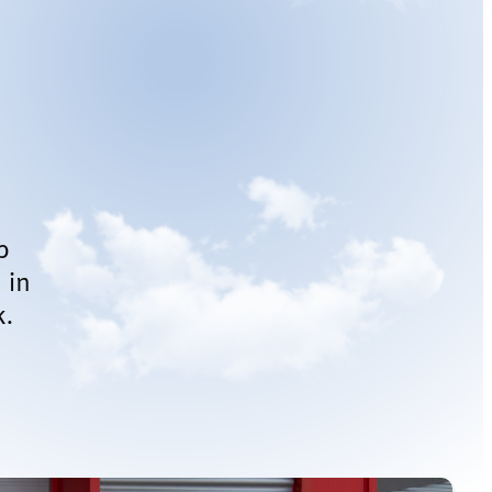
p
 in
k.