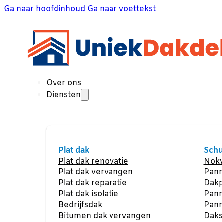
Ga naar hoofdinhoud
Ga naar voettekst
Over ons
Diensten
Plat dak
Schu
Plat dak renovatie
Nokv
Plat dak vervangen
Pann
Plat dak reparatie
Dakp
Plat dak isolatie
Pann
Bedrijfsdak
Pann
Bitumen dak vervangen
Daks