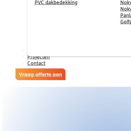
PVC dakbedekking
Nokv
Nokv
Panl
Golf
Reviews
Projecten
Contact
Vraag offerte aan