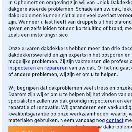
In Ophemert en omgeving zijn wij van Uniek Dakdekke
dakgerelateerde problemen. Schade aan uw dak, lekk
dakproblemen kunnen niet alleen veel overlast veroor
zijn. Wanneer u last heeft van druppels uit het plafond
geven en zelfs leiden tot een kortsluiting of brand, me
zoals een instortingsrisico.
Onze ervaren dakdekkers hebben meer dan drie decen
dakdekkerswereld en zijn experts in het opsporen en 
mogelijke problemen. Zij zijn vakmensen die professio
inspecteren
en
repareren
van uw dak. Of het nu gaat
of andere problemen, wij zijn er om u te helpen.
Wij begrijpen dat dakproblemen veel stress en onze
Daarom zijn wij er om u te helpen bij het vinden van 
specialisten zullen uw dak grondig inspecteren en een
reparatie of renovatie. Wij garanderen een vakkundig
kwaliteitsgarantie op onze werkzaamheden, waarbij w
materialen gebruiken. Neem vandaag nog
contact
met
maken voor een inspectie en laat ons uw dakproblem