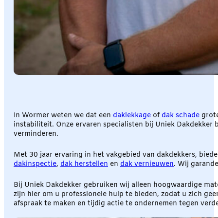
In Wormer weten we dat een
daklekkage
of
dak schade
grote
instabiliteit. Onze ervaren specialisten bij Uniek Dakdekke
verminderen.
Met 30 jaar ervaring in het vakgebied van dakdekkers, bied
dakinspectie
,
dak herstellen
en
dak vernieuwen
. Wij garand
Bij Uniek Dakdekker gebruiken wij alleen hoogwaardige mate
zijn hier om u professionele hulp te bieden, zodat u zich 
afspraak te maken en tijdig actie te ondernemen tegen verd