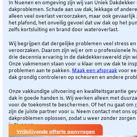
In Nuenen en omgeving zijn wij van Uniek Dakdekker
dakproblemen. Schade aan uw dak, lekkage of ander
alleen veel overlast veroorzaken, maar ook gevaarlijk 
het plafond, het onveilig gevoel dat uw dak op het punt
zelfs kortsluiting en brand door wateroverlast.
Wij begrijpen dat dergelijke problemen veel stress 
veroorzaken. Daarom zijn wij er om u professionele h
drie decennia ervaring in de dakdekkerswereld zijn wij
Onze vakmensen staan voor u klaar om uw dak te ins
problemen aan te pakken.
Maak een afspraak
voor een
dak grondig controleren op scheuren en andere prob
Onze vakkundige uitvoering en kwaliteitsgarantie ge
dak in goede handen is. Wij werken alleen met duur
voor de toekomst te beschermen. Of het nu gaat om
zijn de juiste partner voor u. Neem contact met ons o
dakproblemen oplossen, zodat u weer zonder zorgen 
in Nuenen.
Vrijblijvende offerte aanvragen