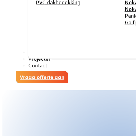
PVC dakbedekking
Nokv
Nokv
Panl
Golf
Reviews
Projecten
Contact
Vraag offerte aan