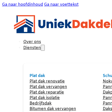
Ga naar hoofdinhoud
Ga naar voettekst
Over ons
Diensten
Plat dak
Schu
Plat dak renovatie
Nokv
Plat dak vervangen
Pann
Plat dak reparatie
Dakp
Plat dak isolatie
Pann
Bedrijfsdak
Pann
Bitumen dak vervangen
Daks