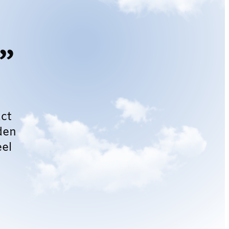
”
ct
den
eel