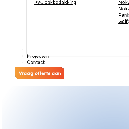
PVC dakbedekking
Nokv
Nokv
Panl
Golf
Reviews
Projecten
Contact
Vraag offerte aan