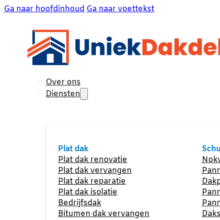
Ga naar hoofdinhoud
Ga naar voettekst
Over ons
Diensten
Plat dak
Schu
Plat dak renovatie
Nokv
Plat dak vervangen
Pann
Plat dak reparatie
Dakp
Plat dak isolatie
Pann
Bedrijfsdak
Pann
Bitumen dak vervangen
Daks