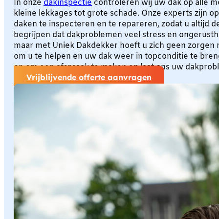
In onze
dakinspectie
controleren wij uw dak op alle m
kleine lekkages tot grote schade. Onze experts zijn o
daken te inspecteren en te repareren, zodat u altijd de
begrijpen dat dakproblemen veel stress en ongerust
maar met Uniek Dakdekker hoeft u zich geen zorgen m
om u te helpen en uw dak weer in topconditie te bre
op om een afspraak te maken en laat ons uw dakprob
Vrijblijvende offerte aanvragen