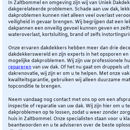
In Zaltbommel en omgeving zijn wij van Uniek Dakdek
dakgerelateerde problemen. Schade aan uw dak, lekk
dakproblemen kunnen niet alleen veel overlast vero
veiligheid in gevaar brengen. Wij begrijpen dat een l
dakpannen een onveilig gevoel kunnen geven en zelfs
wateroverlast, kortsluiting, brand of zelfs instortingsri
Onze ervaren dakdekkers hebben meer dan drie decen
dakdekkerswereld en zijn experts in het opsporen en 
mogelijke dakproblemen. Wij zijn uw professionele hul
repareren
van uw dak. Of het nu gaat om druppels uit
dakrenovatie, wij zijn er om u te helpen. Met onze va
kwaliteitsgarantie, gebruiken wij alleen duurzame ma
topconditie te brengen.
Neem vandaag nog contact met ons op om een afspra
inspectie of reparatie van uw dak. Wij zijn hier om u 
dakproblemen op te lossen, zodat u weer zonder zor
huis in Zaltbommel. Onze specialisten staan voor u kl
beantwoorden en u te adviseren over de beste oploss