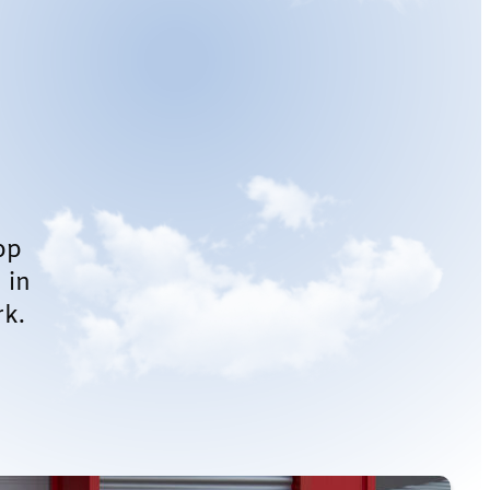
op
 in
k.