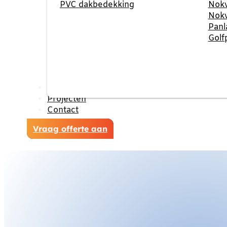
PVC dakbedekking
Nokv
Nokv
Panl
Golf
Reviews
Projecten
Contact
Vraag offerte aan