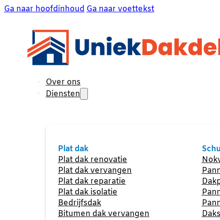
Ga naar hoofdinhoud
Ga naar voettekst
Over ons
Diensten
Plat dak
Schu
Plat dak renovatie
Nokv
Plat dak vervangen
Pann
Plat dak reparatie
Dakp
Plat dak isolatie
Pann
Bedrijfsdak
Pann
Bitumen dak vervangen
Daks