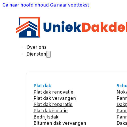
Ga naar hoofdinhoud
Ga naar voettekst
Over ons
Diensten
Plat dak
Schu
Plat dak renovatie
Nokv
Plat dak vervangen
Pann
Plat dak reparatie
Dakp
Plat dak isolatie
Pann
Bedrijfsdak
Pann
Bitumen dak vervangen
Daks