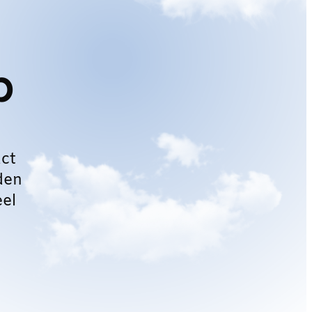
p
ct
den
eel