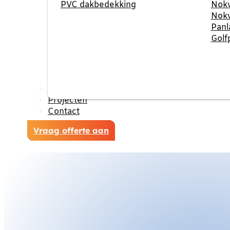
PVC dakbedekking
Nokv
Nokv
Panl
Golf
Reviews
Projecten
Contact
Vraag offerte aan