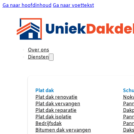
Ga naar hoofdinhoud
Ga naar voettekst
Over ons
Diensten
Plat dak
Schu
Plat dak renovatie
Nokv
Plat dak vervangen
Pann
Plat dak reparatie
Dakp
Plat dak isolatie
Pann
Bedrijfsdak
Pann
Bitumen dak vervangen
Daks