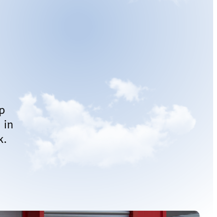
p
 in
k.