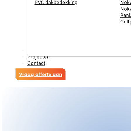
PVC dakbedekking
Nokv
Nokv
Panl
Golf
Reviews
Projecten
Contact
Vraag offerte aan